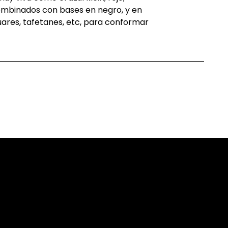
ombinados
con bases en
negro
, y en
uares
,
tafetanes
,
etc
, para conformar