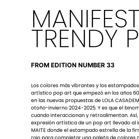
MANIFES
TRENDY 
FROM EDITION NUMBER 33
Los colores
más
vibrantes
y los
estampados
artístico
pop art que
empezó
en los
años
60
en las
nuevas
propuestas
de LOLA CASADEMU
otoño-invierno
2024-2025. Y es que el
binom
cuando
interaccionan
y
retroalimentan
.
Así
expresión
artística de un pop art
llevado
al
MAITE
donde
el
estampado
estrella de la fi
rojo
para completar una paleta de colores