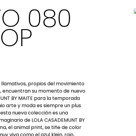
TO 080
POP
llamativos
,
propios
del
movimiento
,
encuentran
su
momento
de
nuevo
NT BY MAITE para la temporada
io
arte
y moda es
siempre
un plus
, esta
nueva
colección
es una
imaginario
de LOLA CASADEMUNT BY
rma, el animal
pri
nt
, se
tiñe
de color
muy
viva como el
azul
klein
,
rojo
,