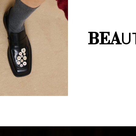
U
BEA