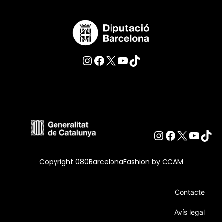
Instagram
Facebook
Twitter
YouTube
TikTok
Instagram
Facebook
Twitter
YouT
Tik
Copyright 080BarcelonaFashion by CCAM
Contacte
Avís legal