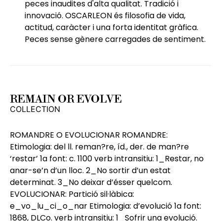
peces inaudites d'alta qualitat. Tradició i
innovació. OSCARLEON és filosofia de vida,
actitud, caràcter i una forta identitat gràfica.
Peces sense gènere carregades de sentiment.
REMAIN OR EVOLVE
COLLECTION
ROMANDRE O EVOLUCIONAR ROMANDRE:
Etimologia: del ll. reman?re, íd., der. de man?re
‘restar’ 1a font: c. 1100 verb intransitiu: 1_Restar, no
anar-se’n d’un lloc. 2_No sortir d’un estat
determinat. 3_No deixar d’ésser quelcom.
EVOLUCIONAR: Partició sil·làbica:
e_vo_lu_ci_o_nar Etimologia: d’evolució 1a font:
1868, DLCo. verb intransitiu: 1_Sofrir una evolució.